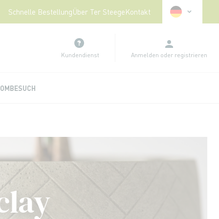
Sprache
Schnelle Bestellung
Über Ter Steege
Kontakt
Kundendienst
Anmelden
oder
registrieren
OMBESUCH
clay