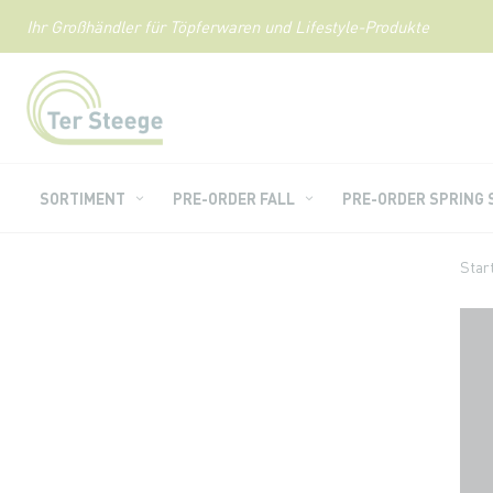
Ihr Großhändler für Töpferwaren und Lifestyle-Produkte
Zum
Inhalt
springen
SORTIMENT
PRE-ORDER FALL
PRE-ORDER SPRING
Star