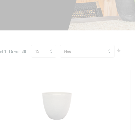
Aufst
kel
1
-
15
von
30
sorti