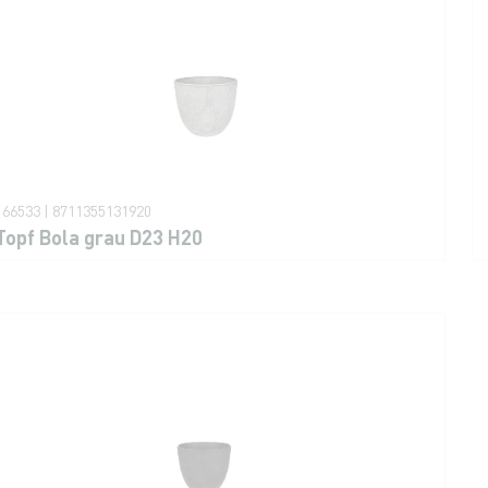
166533 | 8711355131920
Topf Bola grau D23 H20