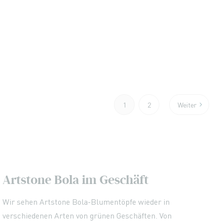
Seite
1
2
Weiter
Sie lesen gerade die Seite
Seite
Seite
Artstone Bola im Geschäft
Wir sehen Artstone Bola-Blumentöpfe wieder in
verschiedenen Arten von grünen Geschäften. Von