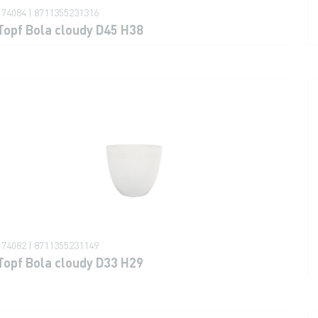
174084 | 8711355231316
Topf Bola cloudy D45 H38
174082 | 8711355231149
Topf Bola cloudy D33 H29