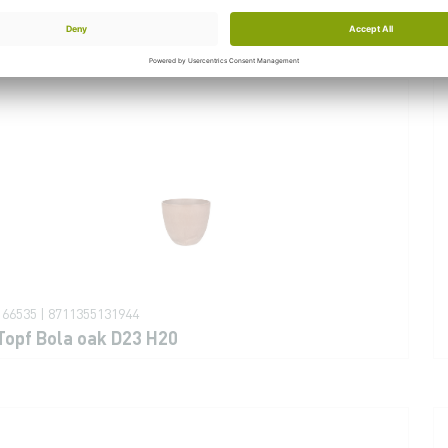
Topf Bola thymian D28 H24
166535 | 8711355131944
Topf Bola oak D23 H20