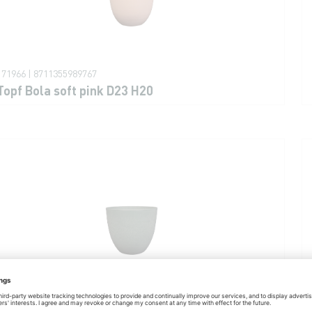
171966 | 8711355989767
Topf Bola soft pink D23 H20
171962 | 8711355989736