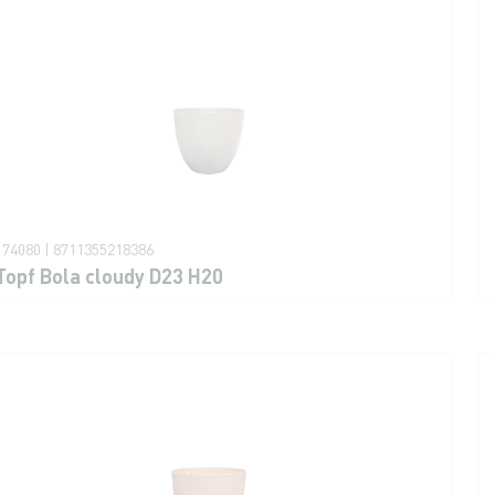
174080 | 8711355218386
Topf Bola cloudy D23 H20