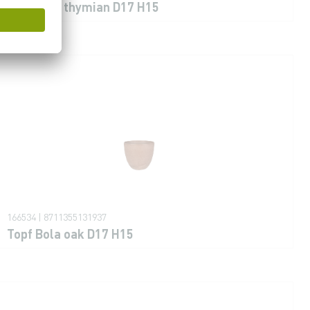
Topf Bola thymian D17 H15
166534 | 8711355131937
Topf Bola oak D17 H15