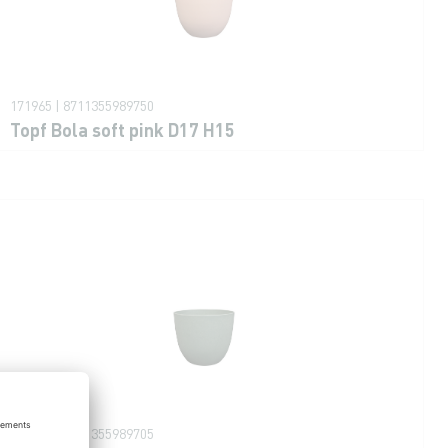
171965 | 8711355989750
Topf Bola soft pink D17 H15
171960 | 8711355989705