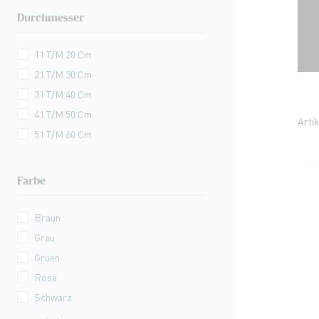
Durchmesser
11 T/m 20 Cm
21 T/m 30 Cm
31 T/m 40 Cm
41 T/m 50 Cm
Arti
51 T/m 60 Cm
Farbe
Braun
Grau
Gruen
Rosa
Schwarz