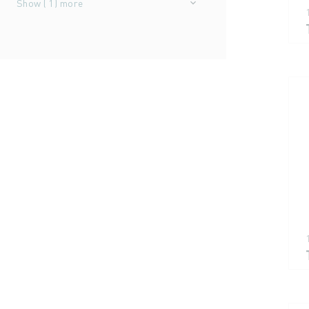
Show (
1
) more